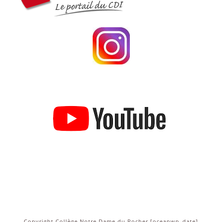
Copyright Collège Notre Dame du Rocher [oceanwp_date]