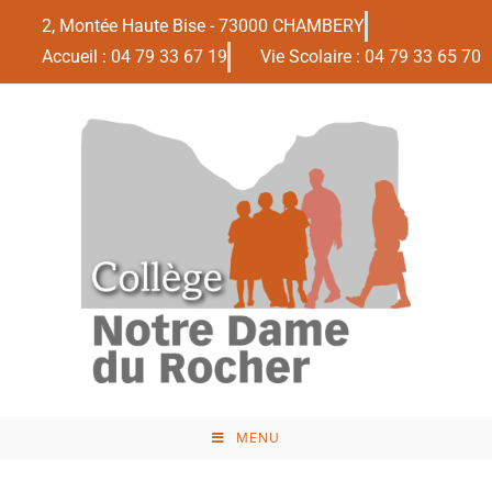
2, Montée Haute Bise - 73000 CHAMBERY
Accueil : 04 79 33 67 19
Vie Scolaire : 04 79 33 65 70
MENU