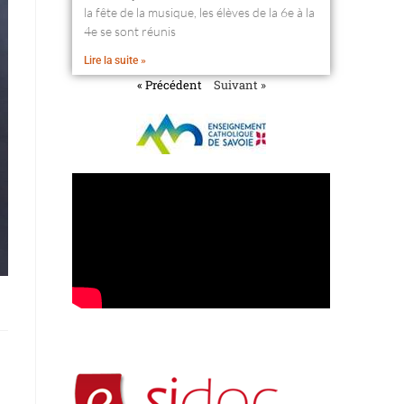
la fête de la musique, les élèves de la 6e à la
4e se sont réunis
Lire la suite »
« Précédent
Suivant »