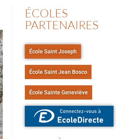
ÉCOLES
PARTENAIRES
École Saint Joseph
École Saint Jean Bosco
École Sainte Geneviève