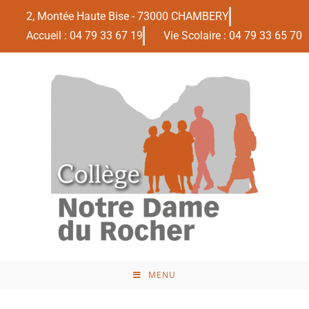
2, Montée Haute Bise - 73000 CHAMBERY
Accueil : 04 79 33 67 19
Vie Scolaire : 04 79 33 65 70
MENU