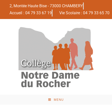
2, Montée Haute Bise - 73000 CHAMBERY
Accueil : 04 79 33 67 19
Vie Scolaire : 04 79 33 65 70
MENU