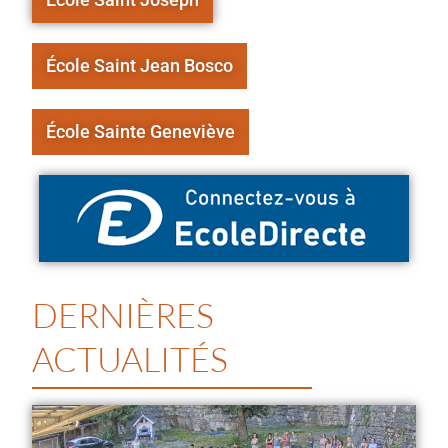
École Saint Jean Bosco
École Sainte Geneviève
DERNIÈRES
ACTUALITÉS