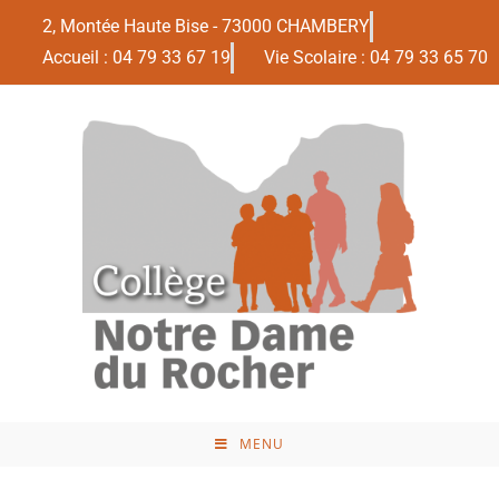
2, Montée Haute Bise - 73000 CHAMBERY
Accueil : 04 79 33 67 19
Vie Scolaire : 04 79 33 65 70
MENU