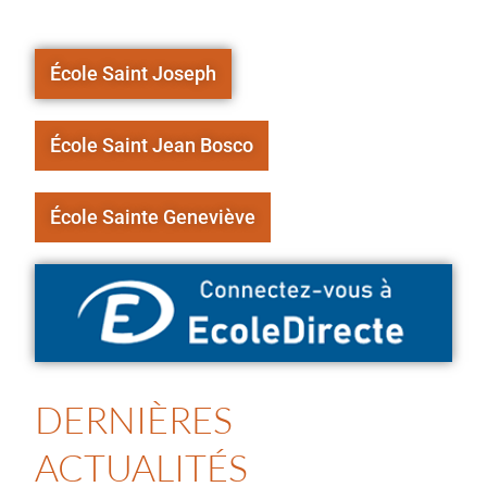
École Saint Joseph
École Saint Jean Bosco
École Sainte Geneviève
DERNIÈRES
ACTUALITÉS