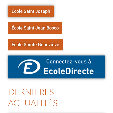
École Saint Joseph
École Saint Jean Bosco
École Sainte Geneviève
DERNIÈRES
ACTUALITÉS