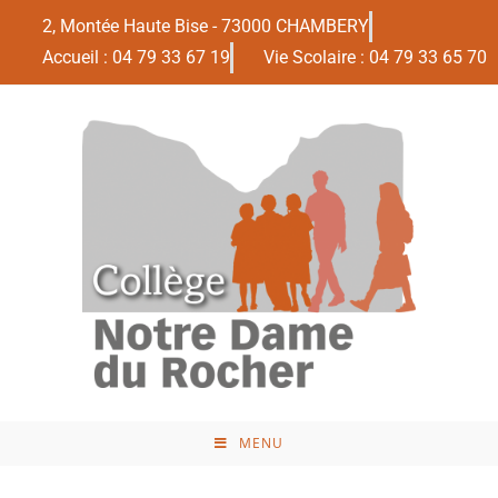
2, Montée Haute Bise - 73000 CHAMBERY
Accueil : 04 79 33 67 19
Vie Scolaire : 04 79 33 65 70
MENU