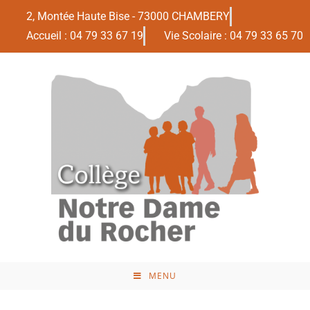
2, Montée Haute Bise - 73000 CHAMBERY
Accueil : 04 79 33 67 19
Vie Scolaire : 04 79 33 65 70
MENU