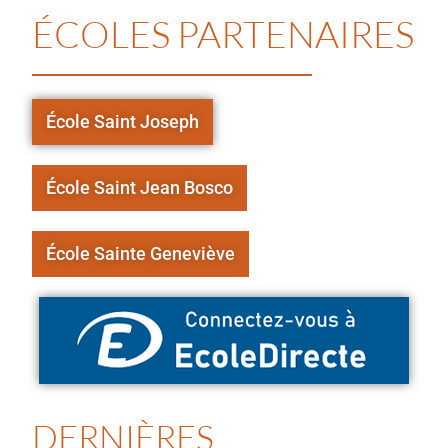
ÉCOLES PARTENAIRES
École Saint Joseph
École Saint Jean Bosco
École Sainte Geneviève
DERNIÈRES