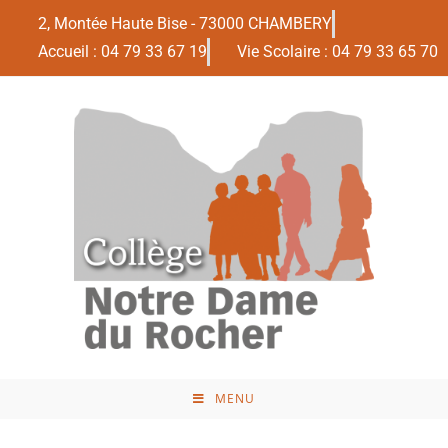
2, Montée Haute Bise - 73000 CHAMBERY
Accueil : 04 79 33 67 19
Vie Scolaire : 04 79 33 65 70
MENU