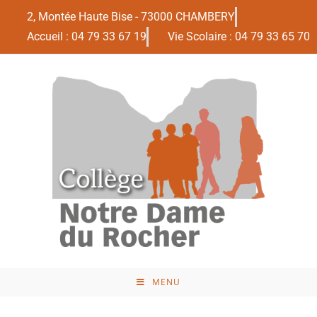
2, Montée Haute Bise - 73000 CHAMBERY
Accueil : 04 79 33 67 19
Vie Scolaire : 04 79 33 65 70
MENU