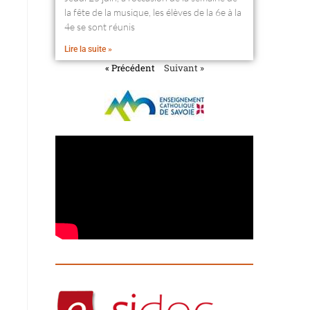
la fête de la musique, les élèves de la 6e à la
4e se sont réunis
Lire la suite »
« Précédent
Suivant »