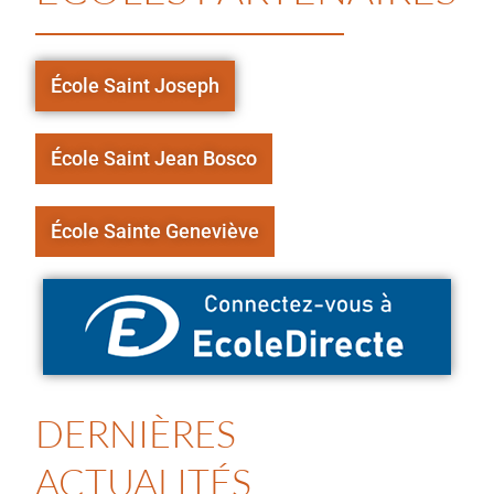
École Saint Joseph
École Saint Jean Bosco
École Sainte Geneviève
DERNIÈRES
ACTUALITÉS