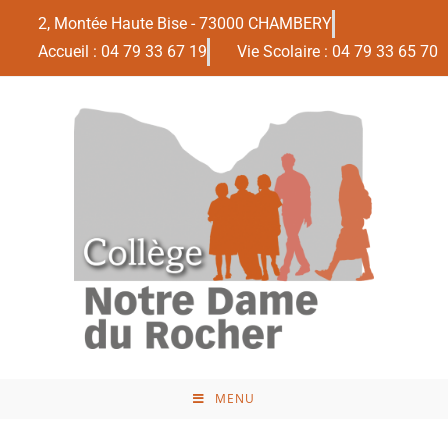
2, Montée Haute Bise - 73000 CHAMBERY
Accueil : 04 79 33 67 19
Vie Scolaire : 04 79 33 65 70
MENU