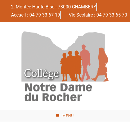
2, Montée Haute Bise - 73000 CHAMBERY
Accueil : 04 79 33 67 19
Vie Scolaire : 04 79 33 65 70
MENU