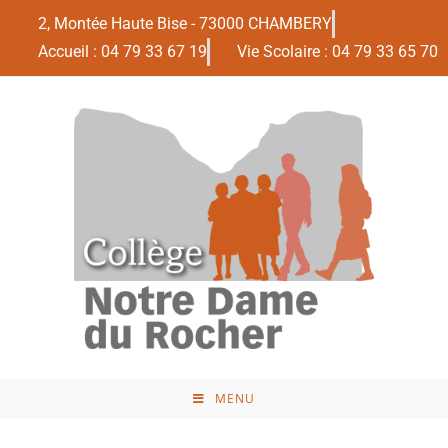
2, Montée Haute Bise - 73000 CHAMBERY
Accueil : 04 79 33 67 19
Vie Scolaire : 04 79 33 65 70
MENU