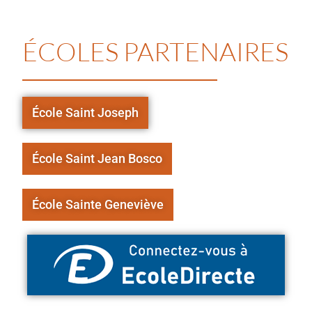
ÉCOLES PARTENAIRES
École Saint Joseph
École Saint Jean Bosco
École Sainte Geneviève