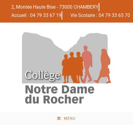
2, Montée Haute Bise - 73000 CHAMBERY
Accueil : 04 79 33 67 19
Vie Scolaire : 04 79 33 65 70
MENU