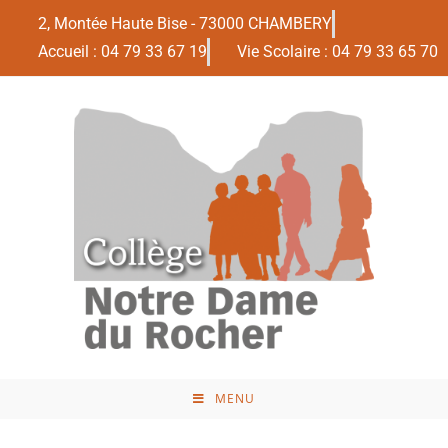
2, Montée Haute Bise - 73000 CHAMBERY
Accueil : 04 79 33 67 19
Vie Scolaire : 04 79 33 65 70
MENU