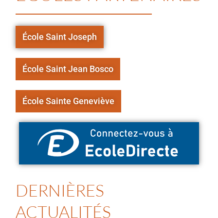
École Saint Joseph
École Saint Jean Bosco
École Sainte Geneviève
DERNIÈRES
ACTUALITÉS