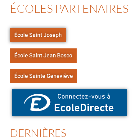
ÉCOLES PARTENAIRES
École Saint Joseph
École Saint Jean Bosco
École Sainte Geneviève
DERNIÈRES