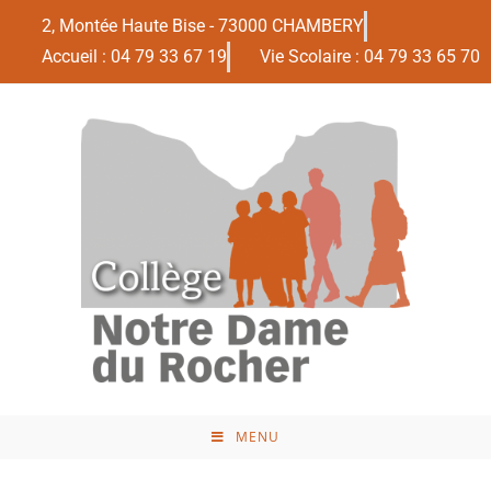
2, Montée Haute Bise - 73000 CHAMBERY
Accueil : 04 79 33 67 19
Vie Scolaire : 04 79 33 65 70
MENU