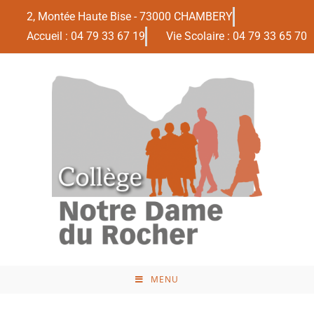
2, Montée Haute Bise - 73000 CHAMBERY
Accueil : 04 79 33 67 19
Vie Scolaire : 04 79 33 65 70
MENU