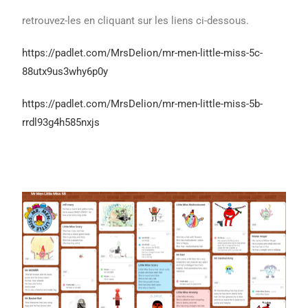
retrouvez-les en cliquant sur les liens ci-dessous.
https://padlet.com/MrsDelion/mr-men-little-miss-5c-
88utx9us3why6p0y
https://padlet.com/MrsDelion/mr-men-little-miss-5b-
rrdl93g4h585nxjs