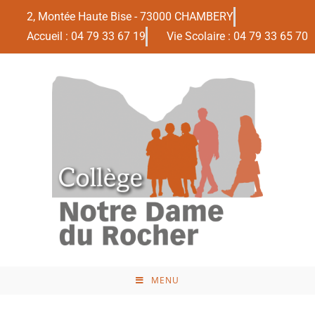
2, Montée Haute Bise - 73000 CHAMBERY
Accueil : 04 79 33 67 19
Vie Scolaire : 04 79 33 65 70
MENU