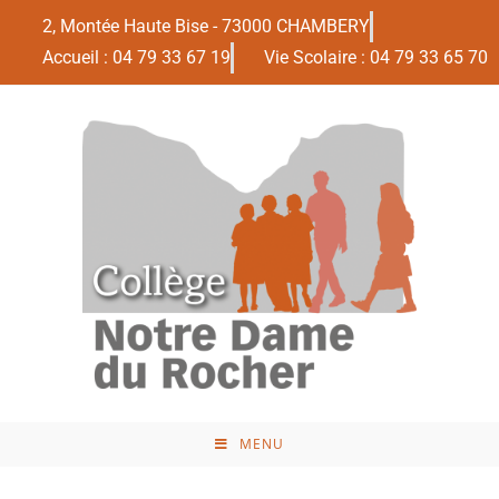
2, Montée Haute Bise - 73000 CHAMBERY
Accueil : 04 79 33 67 19
Vie Scolaire : 04 79 33 65 70
MENU