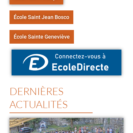
École Saint Jean Bosco
École Sainte Geneviève
DERNIÈRES
ACTUALITÉS