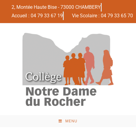
2, Montée Haute Bise - 73000 CHAMBERY
Accueil : 04 79 33 67 19
Vie Scolaire : 04 79 33 65 70
MENU