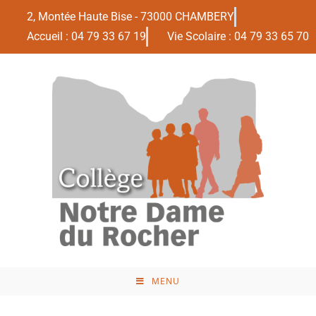
2, Montée Haute Bise - 73000 CHAMBERY
Accueil : 04 79 33 67 19
Vie Scolaire : 04 79 33 65 70
MENU