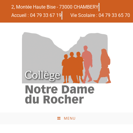
2, Montée Haute Bise - 73000 CHAMBERY
Accueil : 04 79 33 67 19
Vie Scolaire : 04 79 33 65 70
MENU