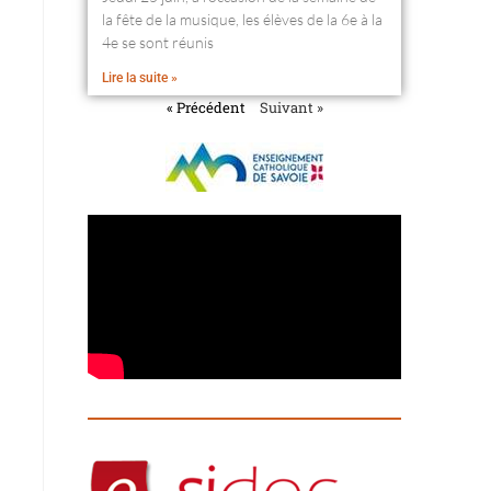
la fête de la musique, les élèves de la 6e à la
4e se sont réunis
Lire la suite »
« Précédent
Suivant »