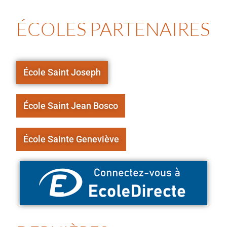
ÉCOLES PARTENAIRES
École Saint Joseph
École Saint Jean Bosco
École Sainte Geneviève