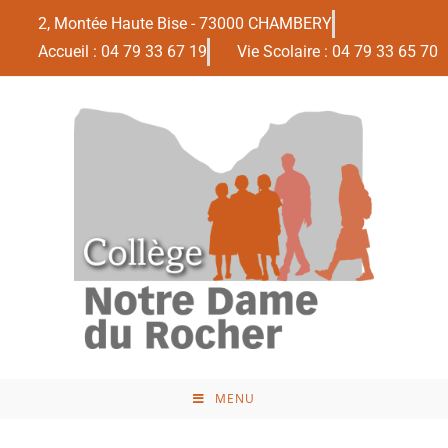
2, Montée Haute Bise - 73000 CHAMBERY
Accueil : 04 79 33 67 19
Vie Scolaire : 04 79 33 65 70
MENU