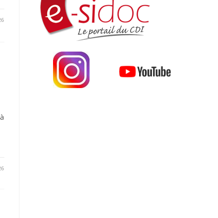
26
 à
26