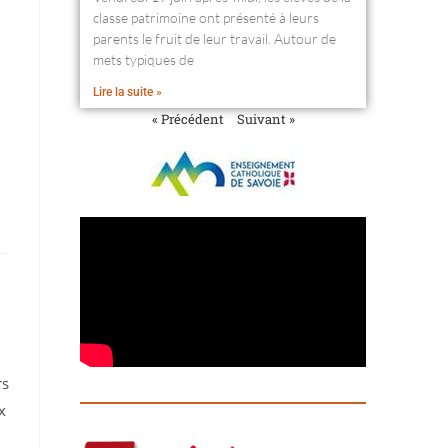
classe patrimoine ont présenté à leurs
parents le fruit de leur travail. Autour de
mets typiques de
Lire la suite »
« Précédent
Suivant »
rs
x