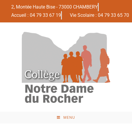
2, Montée Haute Bise - 73000 CHAMBERY
Accueil : 04 79 33 67 19
Vie Scolaire : 04 79 33 65 70
MENU