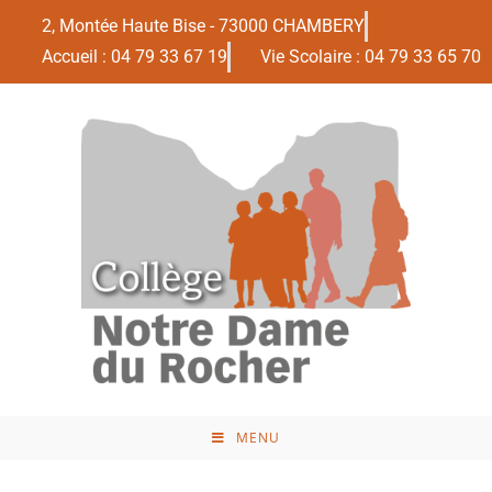
2, Montée Haute Bise - 73000 CHAMBERY
Accueil : 04 79 33 67 19
Vie Scolaire : 04 79 33 65 70
MENU