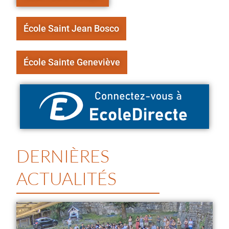
École Saint Jean Bosco
École Sainte Geneviève
DERNIÈRES
ACTUALITÉS