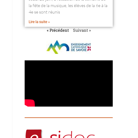
la fête de la musique, les élèves de la 6e à la
4e se sont réunis
Lire la suite »
« Précédent
Suivant »