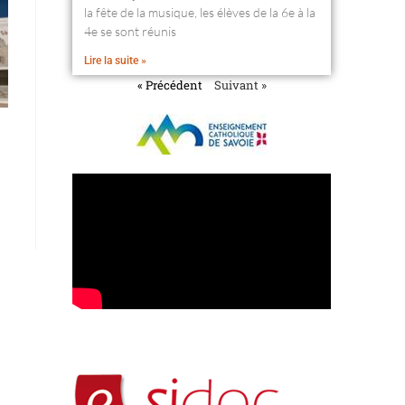
la fête de la musique, les élèves de la 6e à la
4e se sont réunis
Lire la suite »
« Précédent
Suivant »