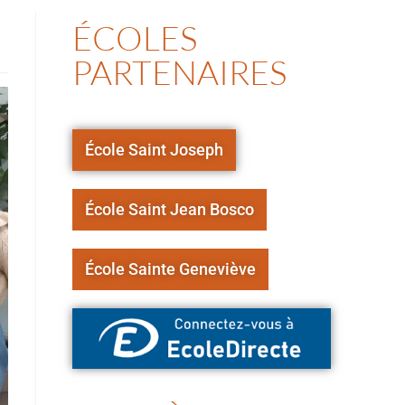
ÉCOLES
PARTENAIRES
École Saint Joseph
École Saint Jean Bosco
École Sainte Geneviève