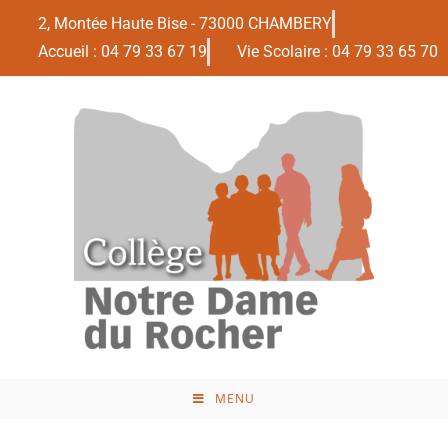
2, Montée Haute Bise - 73000 CHAMBERY
Accueil : 04 79 33 67 19
Vie Scolaire : 04 79 33 65 70
MENU