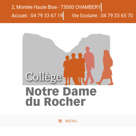
2, Montée Haute Bise - 73000 CHAMBERY
Accueil : 04 79 33 67 19
Vie Scolaire : 04 79 33 65 70
MENU