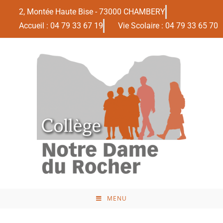
2, Montée Haute Bise - 73000 CHAMBERY
Accueil : 04 79 33 67 19
Vie Scolaire : 04 79 33 65 70
MENU