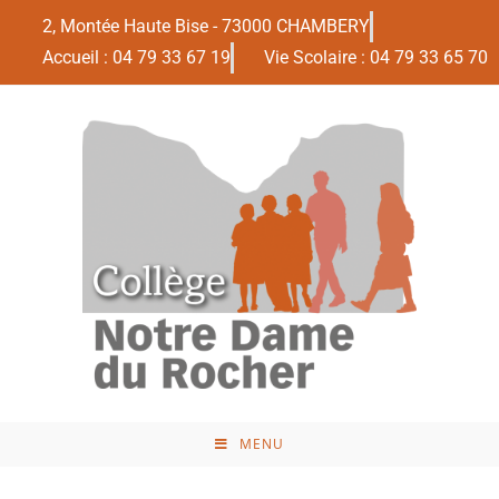
2, Montée Haute Bise - 73000 CHAMBERY
Accueil : 04 79 33 67 19
Vie Scolaire : 04 79 33 65 70
MENU