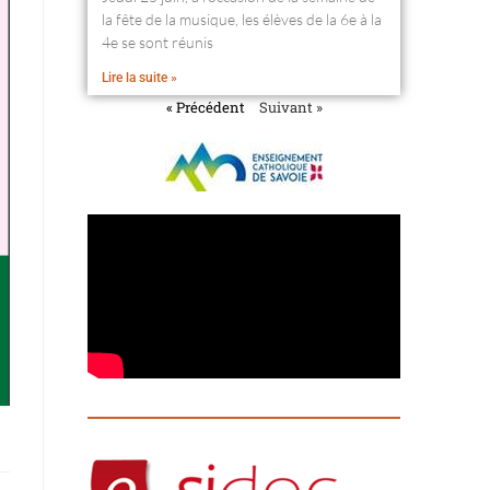
la fête de la musique, les élèves de la 6e à la
4e se sont réunis
Lire la suite »
« Précédent
Suivant »