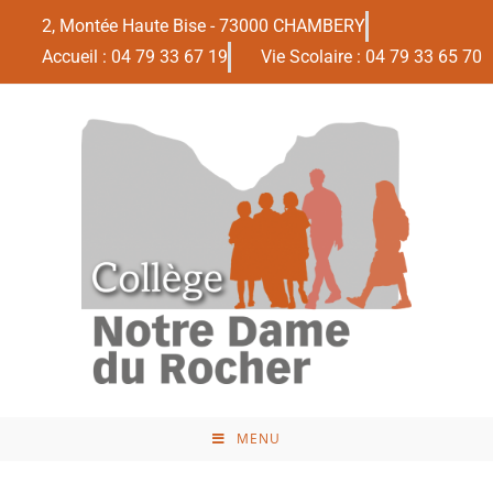
2, Montée Haute Bise - 73000 CHAMBERY
Accueil : 04 79 33 67 19
Vie Scolaire : 04 79 33 65 70
MENU