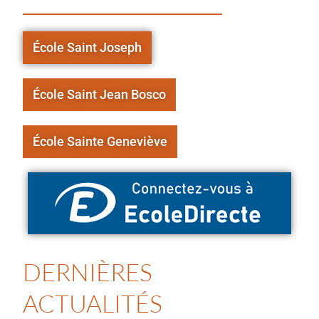
École Saint Joseph
École Saint Jean Bosco
École Sainte Geneviève
DERNIÈRES
ACTUALITÉS