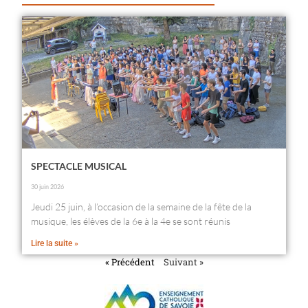
SPECTACLE MUSICAL
30 juin 2026
Jeudi 25 juin, à l’occasion de la semaine de la fête de la
musique, les élèves de la 6e à la 4e se sont réunis
Lire la suite »
« Précédent
Suivant »