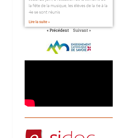
la fête de la musique, les élèves de la 6e à la
4e se sont réunis
Lire la suite »
« Précédent
Suivant »