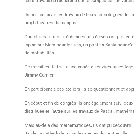
leurs travaux de recherche sur le campus de l’universi
Ils ont pu suivre les travaux de leurs homologues de l
amphithéâtres du campus.
Durant ces forums d’échanges nos élèves ont présenté l
lapins sur Mars pour les uns, un pont en Kapla pour d’
de probabilités.
Ce travail est le fruit d’une année d’activités au collè
Jimmy Garnier.
En participant à ces ateliers ils se questionnent et ap
En début et fin de congrès ils ont également suivi deux
distribuée et l’autre sur les travaux de Pascal, mathéma
Mais au-delà des mathématiques, ils ont pu découvrir la
Jaude, la cathédrale noire, les ruelles du centre-ville.