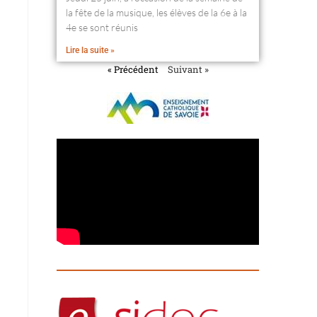
la fête de la musique, les élèves de la 6e à la
4e se sont réunis
Lire la suite »
« Précédent
Suivant »